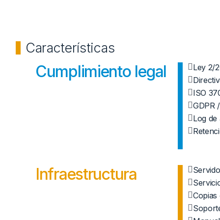
Características
Cumplimiento legal
Ley 2/
Directi
ISO 37
GDPR 
Log de 
Retenci
Infraestructura
Servido
Servic
Copias
Soporte